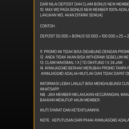
DARI NILAI DEPOSIT DAN CLAIM BONUS NEW MEMBE
10. MAX WD PADA BONUS NEW MEMBER 100% ADALAH
LAKUKAN WD, AKAN DITARIK SEMUA)
CONTOH :
DEPOSIT 50.000 + BONUS 50.000 = 100.000 x 25 = 
11. PROMO INI TIDAK BISA DIGABUNG DENGAN PROMO
12. ANDA TIDAK AKAN BISA WITHDRAW SEBELUM ME
13. CLAIM MAKSIMAL 1 X | TO DIHITUNG 1 X 24 JAM
14. AYAMJAGO4D BERHAK MERUBAH PROMO TANPA 
AYAMJAGO4D ADALAH MUTLAK DAN TIDAK DAPAT D
INFORMASI LEBIH LANJUT BISA MENGHUBUNGI CU
WHATSAPP.
NB : JIKA MEMBER MELAKUKAN KECURANGAN, MAK
BAHKAN MENUTUP AKUN MEMBER.
IKUTI SYARAT DAN KETENTUANNYA.
NOTE : KEPUTUSAN DARI PIHAK AYAMJAGO4D ADAL