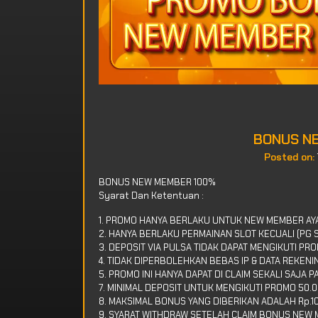
BONUS N
Posted on:
BONUS NEW MEMBER 100%
Syarat Dan Ketentuan :
1. PROMO HANYA BERLAKU UNTUK NEW MEMBER AY
2. HANYA BERLAKU PERMAINAN SLOT KECUALI (PG 
3. DEPOSIT VIA PULSA TIDAK DAPAT MENGIKUTI PRO
4. TIDAK DIPERBOLEHKAN BEBAS IP & DATA REKENI
5. PROMO INI HANYA DAPAT DI CLAIM SEKALI SAJA 
7. MINIMAL DEPOSIT UNTUK MENGIKUTI PROMO 50.
8. MAKSIMAL BONUS YANG DIBERIKAN ADALAH Rp.10
9. SYARAT WITHDRAW SETELAH CLAIM BONUS NEW