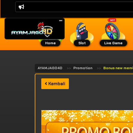
Home
Slot
Live Game
AYAMJAGO4D
Promotion
Bonus new mem
Kembali