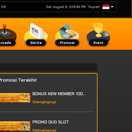
INE TERPERCAYA - SELALU PASTIKAN NO REKENING AKTIF KAMI TERLEBIH DAHUL
Sat, August 8, 3:06:45 PM
Rupiah
Arcade
Berita
Promosi
Event
Promosi Terakhir
BONUS NEW MEMBER 100...
Selengkapnya
PROMO DUO SLOT
Selengkapnya