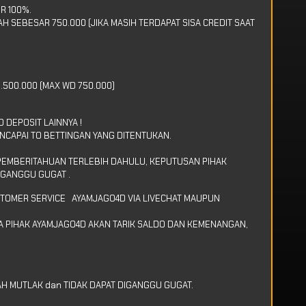
R 100%.
 SEBESAR 750.000 (JIKA MASIH TERDAPAT SISA CREDIT SAAT
2.500.000 (MAX WD 750.000)
 DEPOSIT LAINNYA !
NCAPAI TO BETTINGAN YANG DITENTUKAN.
PEMBERITAHUAN TERLEBIH DAHULU, KEPUTUSAN PIHAK
IGANGGU GUGAT .
STOMER SERVICE AYAMJAGO4D VIA LIVECHAT MAUPUN
A PIHAK AYAMJAGO4D AKAN TARIK SALDO DAN KEMENANGAN,
AH MUTLAK dan TIDAK DAPAT DIGANGGU GUGAT.